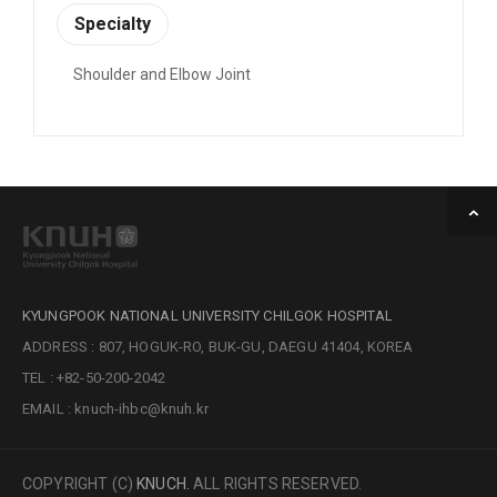
Specialty
Shoulder and Elbow Joint
KYUNGPOOK NATIONAL UNIVERSITY CHILGOK HOSPITAL
ADDRESS : 807, HOGUK-RO, BUK-GU, DAEGU 41404, KOREA
TEL : +82-50-200-2042
EMAIL : knuch-ihbc@knuh.kr
COPYRIGHT (C)
KNUCH.
ALL RIGHTS RESERVED.