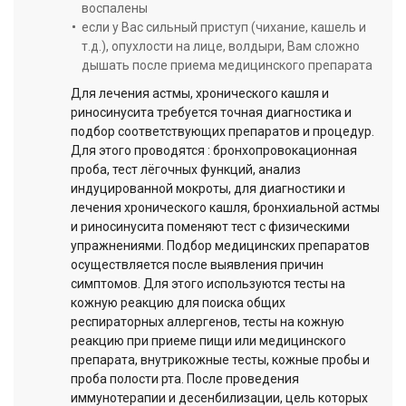
воспалены
если у Вас сильный приступ (чихание, кашель и
т.д.), опухлости на лице, волдыри, Вам сложно
дышать после приема медицинского препарата
Для лечения астмы, хронического кашля и
риносинусита требуется точная диагностика и
подбор соответствующих препаратов и процедур.
Для этого проводятся : бронхопровокационная
проба, тест лёгочных функций, анализ
индуцированной мокроты, для диагностики и
лечения хронического кашля, бронхиальной астмы
и риносинусита поменяют тест с физическими
упражнениями. Подбор медицинских препаратов
осуществляется после выявления причин
симптомов. Для этого используются тесты на
кожную реакцию для поиска общих
респираторных аллергенов, тесты на кожную
реакцию при приеме пищи или медицинского
препарата, внутрикожные тесты, кожные пробы и
проба полости рта. После проведения
иммунотерапии и десенбилизации, цель которых