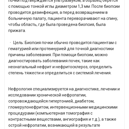
почки подтверждается ультразвуком, а образец берется
с помощью тонкой иглы диаметром 1,3 мм. После биопсии
проводится дезинфекция, а перед возвращением в
больничную палату, пациента переворачивают на спину,
чтобы область, где была проведена биопсия, была
прижата.
ㆍ Цель: Биопсия почки обычно проводится пациентам с
гематурией или протеинурией для точной диагностики
причины заболевания. При помощи биопсии, можно
диагностировать заболевания почек, такие как
неонатальный нефрит и нефритосклероз, определить
степень тяжести и определиться с системой лечения.
Нефрология специализируется на диагностике, лечении и
исследовании хронической нефропатии,
сопровождающейся гипертонией, диабетом,
гломерулонефритом, интервенционными медицинскими
процедурами (компьютерная томография с
контрастными веществами, ангиография и т.д.), а также
острой нефропатии, возникающей в результате