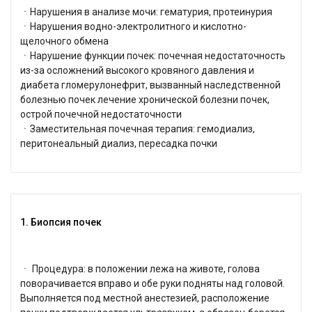
ㆍНарушения в анализе мочи: гематурия, протеинурия
ㆍНарушения водно-электролитного и кислотно-
щелочного обмена
ㆍНарушение функции почек: почечная недостаточность
из-за осложнений высокого кровяного давления и
диабета гломерулонефрит, вызванный наследственной
болезнью почек лечение хронической болезни почек,
острой почечной недостаточности
ㆍЗаместительная почечная терапия: гемодиализ,
перитонеальный диализ, пересадка почки
1. Биопсия почек
ㆍ Процедура: в положении лежа на животе, голова
поворачивается вправо и обе руки подняты над головой.
Выполняется под местной анестезией, расположение