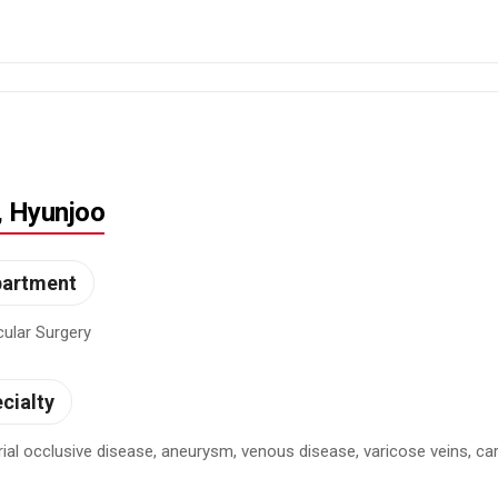
, Hyunjoo
partment
ular Surgery
cialty
rial occlusive disease, aneurysm, venous disease, varicose veins, ca