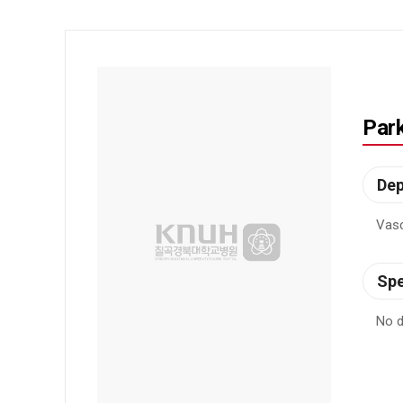
Park
De
Vasc
Spe
No d