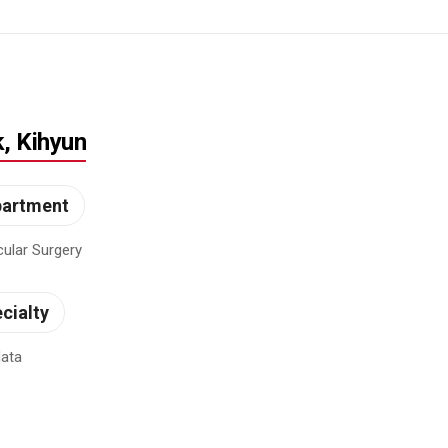
, Kihyun
partment
ular Surgery
cialty
ata