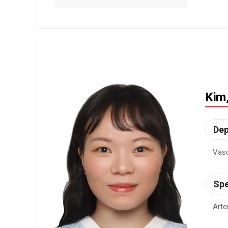
Kim
De
Vasc
Spe
Arte