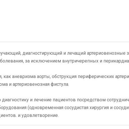
изучающий, диагностирующий и лечащий артериовенозные 
болевания, за исключением внутричерепных и перикарди
, как аневризма аорты, обструкция периферических артери
ома и артериовенозная фистула.
 диагностику и лечение пациентов посредством сотруднич
рудования (одновременная сосудистая хирургия и сосудис
иентов. и удовлетворение.