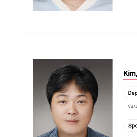
Kim
De
Vasc
Spe