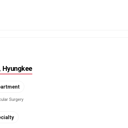
, Hyungkee
partment
ular Surgery
cialty