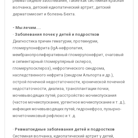
ревматоидные заболевания, такие как системная красная
волчанка, детский идиопатический артрит, детский
дерматомиозит и болезнь Бехта.
- Мы лечим....
· Заболевания почек у детей и подростков
Диагностика причин гематурии, протеинурии,
гломерулонефрита (IgA-нефропатия,
мембранопролиферативный гломерулонефрит, очаговый
и сегментарный гломерулярный склероз,
гломерулосклероз), нефротического синдрома,
наследственного нефрита (синдром Альпорта и др.),
острой почечной недостаточности, хронической почечной
недостаточности, диализа, трансплантации почки,
мочевыводящих путей, расстройство мочеиспускания
(частое мочеиспускание, ургентное мочеиспускание и т. д.),
инфекция мочевыводящих путей, гидронефроз, пузырно-
мочеточниковый рефлюкс и т. д.
· Ревматоидные заболевания детей и подростков
Системная волчанка, идиопатический артрит у детей,