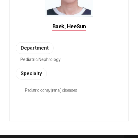
Baek, HeeSun
Department
Pediatric Nephrology
Specialty
Pediatric kidney (renal) diseases